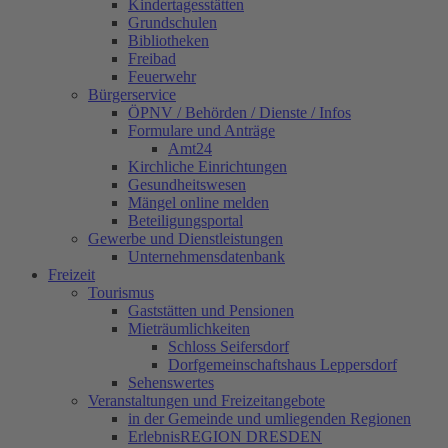
Kindertagesstätten
Grundschulen
Bibliotheken
Freibad
Feuerwehr
Bürgerservice
ÖPNV / Behörden / Dienste / Infos
Formulare und Anträge
Amt24
Kirchliche Einrichtungen
Gesundheitswesen
Mängel online melden
Beteiligungsportal
Gewerbe und Dienstleistungen
Unternehmensdatenbank
Freizeit
Tourismus
Gaststätten und Pensionen
Mieträumlichkeiten
Schloss Seifersdorf
Dorfgemeinschaftshaus Leppersdorf
Sehenswertes
Veranstaltungen und Freizeitangebote
in der Gemeinde und umliegenden Regionen
ErlebnisREGION DRESDEN