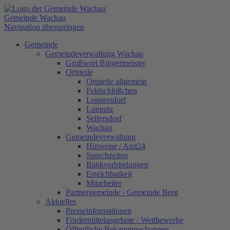
Gemeinde Wachau
Navigation überspringen
Gemeinde
Gemeindeverwaltung Wachau
Grußwort Bürgermeister
Ortsteile
Ortsteile allgemein
Feldschlößchen
Leppersdorf
Lomnitz
Seifersdorf
Wachau
Gemeindeverwaltung
Hinweise / Amt24
Sprechzeiten
Bankverbindungen
Erreichbarkeit
Mitarbeiter
Partnergemeinde - Gemeinde Berg
Aktuelles
Presseinformationen
Fördermittelangebote / Wettbewerbe
Öffentliche Bekanntmachungen