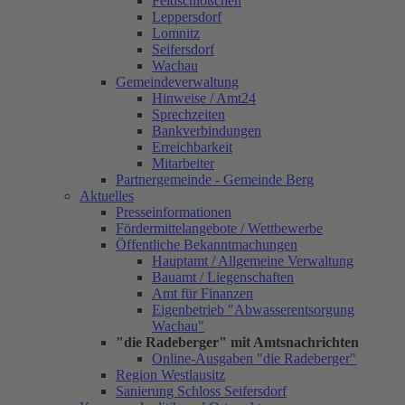
Feldschlößchen
Leppersdorf
Lomnitz
Seifersdorf
Wachau
Gemeindeverwaltung
Hinweise / Amt24
Sprechzeiten
Bankverbindungen
Erreichbarkeit
Mitarbeiter
Partnergemeinde - Gemeinde Berg
Aktuelles
Presseinformationen
Fördermittelangebote / Wettbewerbe
Öffentliche Bekanntmachungen
Hauptamt / Allgemeine Verwaltung
Bauamt / Liegenschaften
Amt für Finanzen
Eigenbetrieb "Abwasserentsorgung
Wachau"
"die Radeberger" mit Amtsnachrichten
Online-Ausgaben "die Radeberger"
Region Westlausitz
Sanierung Schloss Seifersdorf