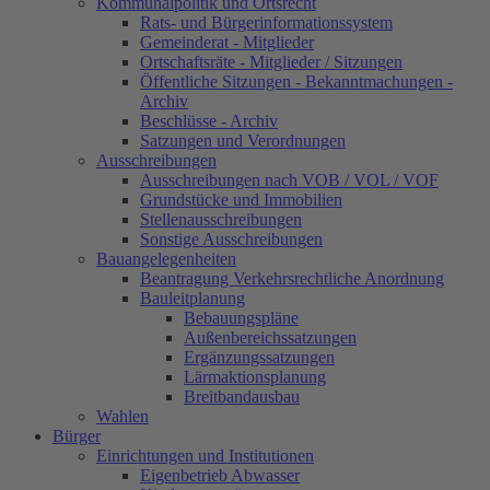
Kommunalpolitik und Ortsrecht
Rats- und Bürgerinformationssystem
Gemeinderat - Mitglieder
Ortschaftsräte - Mitglieder / Sitzungen
Öffentliche Sitzungen - Bekanntmachungen -
Archiv
Beschlüsse - Archiv
Satzungen und Verordnungen
Ausschreibungen
Ausschreibungen nach VOB / VOL / VOF
Grundstücke und Immobilien
Stellenausschreibungen
Sonstige Ausschreibungen
Bauangelegenheiten
Beantragung Verkehrsrechtliche Anordnung
Bauleitplanung
Bebauungspläne
Außenbereichssatzungen
Ergänzungssatzungen
Lärmaktionsplanung
Breitbandausbau
Wahlen
Bürger
Einrichtungen und Institutionen
Eigenbetrieb Abwasser