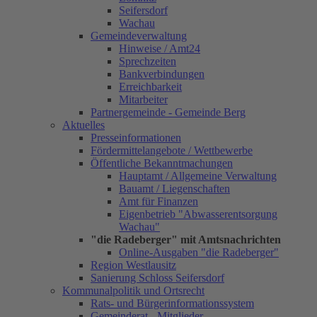
Seifersdorf
Wachau
Gemeindeverwaltung
Hinweise / Amt24
Sprechzeiten
Bankverbindungen
Erreichbarkeit
Mitarbeiter
Partnergemeinde - Gemeinde Berg
Aktuelles
Presseinformationen
Fördermittelangebote / Wettbewerbe
Öffentliche Bekanntmachungen
Hauptamt / Allgemeine Verwaltung
Bauamt / Liegenschaften
Amt für Finanzen
Eigenbetrieb "Abwasserentsorgung
Wachau"
"die Radeberger" mit Amtsnachrichten
Online-Ausgaben "die Radeberger"
Region Westlausitz
Sanierung Schloss Seifersdorf
Kommunalpolitik und Ortsrecht
Rats- und Bürgerinformationssystem
Gemeinderat - Mitglieder