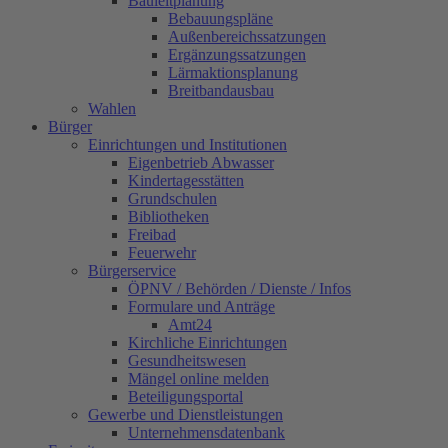
Bauleitplanung
Bebauungspläne
Außenbereichssatzungen
Ergänzungssatzungen
Lärmaktionsplanung
Breitbandausbau
Wahlen
Bürger
Einrichtungen und Institutionen
Eigenbetrieb Abwasser
Kindertagesstätten
Grundschulen
Bibliotheken
Freibad
Feuerwehr
Bürgerservice
ÖPNV / Behörden / Dienste / Infos
Formulare und Anträge
Amt24
Kirchliche Einrichtungen
Gesundheitswesen
Mängel online melden
Beteiligungsportal
Gewerbe und Dienstleistungen
Unternehmensdatenbank