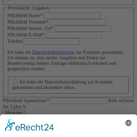
Persönliche Angaben
Pflichtfeld
Name
*
Pflichtfeld
Vorname
*
Pflichtfeld
Strasse, Ort
*
Pflichtfeld
E-Mail
*
Telefon
Ich habe die
Datenschutzerklärung
zur Kenntnis genommen.
Ich stimme zu, dass meine Angaben und Daten zur
Beantwortung meiner Anfrage elektronisch erhoben und
gespeichert werden.
Ich habe die Datenschutzerklärung zur Kenntnis
genommen und akzeptiere diese.
Pflichtfeld
Spamschutz
*
Bitte rechnen
Sie 3 plus 9.
Absenden
Wir danken für Ihre Aufmerksamkeit.
Sprechzeiten Gemeindeverwaltung