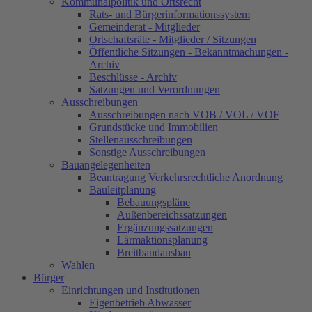
Kommunalpolitik und Ortsrecht
Rats- und Bürgerinformationssystem
Gemeinderat - Mitglieder
Ortschaftsräte - Mitglieder / Sitzungen
Öffentliche Sitzungen - Bekanntmachungen -
Archiv
Beschlüsse - Archiv
Satzungen und Verordnungen
Ausschreibungen
Ausschreibungen nach VOB / VOL / VOF
Grundstücke und Immobilien
Stellenausschreibungen
Sonstige Ausschreibungen
Bauangelegenheiten
Beantragung Verkehrsrechtliche Anordnung
Bauleitplanung
Bebauungspläne
Außenbereichssatzungen
Ergänzungssatzungen
Lärmaktionsplanung
Breitbandausbau
Wahlen
Bürger
Einrichtungen und Institutionen
Eigenbetrieb Abwasser