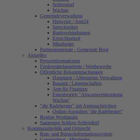
Seifersdorf
Wachau
Gemeindeverwaltung
Hinweise / Amt24
Sprechzeiten
Bankverbindungen
Erreichbarkeit
Mitarbeiter
Partnergemeinde - Gemeinde Berg
Aktuelles
Presseinformationen
Fördermittelangebote / Wettbewerbe
Öffentliche Bekanntmachungen
Hauptamt / Allgemeine Verwaltung
Bauamt / Liegenschaften
Amt für Finanzen
Eigenbetrieb "Abwasserentsorgung
Wachau"
"die Radeberger" mit Amtsnachrichten
Online-Ausgaben "die Radeberger"
Region Westlausitz
Sanierung Schloss Seifersdorf
Kommunalpolitik und Ortsrecht
Rats- und Bürgerinformationssystem
Gemeinderat - Mitglieder