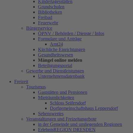
Kindertagesstätten
Grundschulen
Bibliotheken
Freibad
Feuerwehr
Bürgerservice
ÖPNV / Behörden / Dienste / Infos
Formulare und Anträge
Amt24
Kirchliche Einrichtungen
Gesundheitswesen
Mängel online melden
Beteiligungsportal
Gewerbe und Dienstleistungen
Unternehmensdatenbank
Freizeit
Tourismus
Gaststätten und Pensionen
Mieträumlichkeiten
Schloss Seifersdorf
Dorfgemeinschaftshaus Leppersdorf
Sehenswertes
Veranstaltungen und Freizeitangebote
in der Gemeinde und umliegenden Regionen
ErlebnisREGION DRESDEN