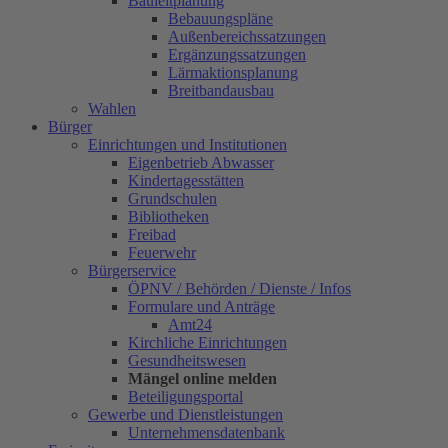
Bauleitplanung
Bebauungspläne
Außenbereichssatzungen
Ergänzungssatzungen
Lärmaktionsplanung
Breitbandausbau
Wahlen
Bürger
Einrichtungen und Institutionen
Eigenbetrieb Abwasser
Kindertagesstätten
Grundschulen
Bibliotheken
Freibad
Feuerwehr
Bürgerservice
ÖPNV / Behörden / Dienste / Infos
Formulare und Anträge
Amt24
Kirchliche Einrichtungen
Gesundheitswesen
Mängel online melden
Beteiligungsportal
Gewerbe und Dienstleistungen
Unternehmensdatenbank