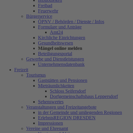
Bibliotheken
Freibad
Feuerwehr
Bürgerservice
ÖPNV / Behörden / Dienste / Infos
Formulare und Anträge
Amt24
Kirchliche Einrichtungen
Gesundheitswesen
Mängel online melden
Beteiligungsportal
Gewerbe und Dienstleistungen
Unternehmensdatenbank
Freizeit
Tourismus
Gaststätten und Pensionen
Mieträumlichkeiten
Schloss Seifersdorf
Dorfgemeinschaftshaus Leppersdorf
Sehenswertes
Veranstaltungen und Freizeitangebote
in der Gemeinde und umliegenden Regionen
ErlebnisREGION DRESDEN
Impressionen
Vereine und Ehrenamt