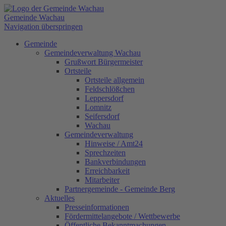
Gemeinde Wachau
Navigation überspringen
Gemeinde
Gemeindeverwaltung Wachau
Grußwort Bürgermeister
Ortsteile
Ortsteile allgemein
Feldschlößchen
Leppersdorf
Lomnitz
Seifersdorf
Wachau
Gemeindeverwaltung
Hinweise / Amt24
Sprechzeiten
Bankverbindungen
Erreichbarkeit
Mitarbeiter
Partnergemeinde - Gemeinde Berg
Aktuelles
Presseinformationen
Fördermittelangebote / Wettbewerbe
Öffentliche Bekanntmachungen