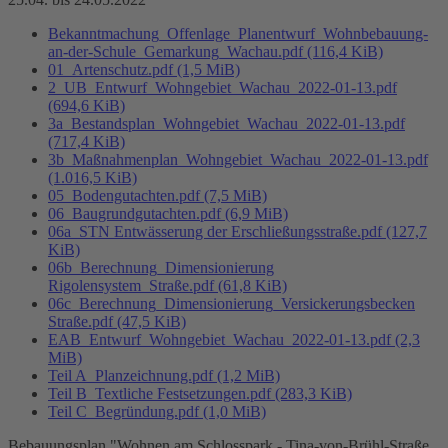
Bekanntmachung_Offenlage_Planentwurf_Wohnbebauung-
an-der-Schule_Gemarkung_Wachau.pdf
(116,4 KiB)
01_Artenschutz.pdf
(1,5 MiB)
2_UB_Entwurf_Wohngebiet_Wachau_2022-01-13.pdf
(694,6 KiB)
3a_Bestandsplan_Wohngebiet_Wachau_2022-01-13.pdf
(717,4 KiB)
3b_Maßnahmenplan_Wohngebiet_Wachau_2022-01-13.pdf
(1.016,5 KiB)
05_Bodengutachten.pdf
(7,5 MiB)
06_Baugrundgutachten.pdf
(6,9 MiB)
06a_STN Entwässerung der Erschließungsstraße.pdf
(127,7
KiB)
06b_Berechnung_Dimensionierung
Rigolensystem_Straße.pdf
(61,8 KiB)
06c_Berechnung_Dimensionierung_Versickerungsbecken
Straße.pdf
(47,5 KiB)
EAB_Entwurf_Wohngebiet_Wachau_2022-01-13.pdf
(2,3
MiB)
Teil A_Planzeichnung.pdf
(1,2 MiB)
Teil B_Textliche Festsetzungen.pdf
(283,3 KiB)
Teil C_Begründung.pdf
(1,0 MiB)
Bebauungsplan "Wohnen am Schlosspark - Tina-von-Brühl-Straße