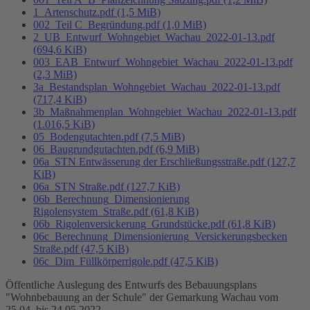
1_Artenschutz.pdf
(1,5 MiB)
002_Teil C_Begründung.pdf
(1,0 MiB)
2_UB_Entwurf_Wohngebiet_Wachau_2022-01-13.pdf
(694,6 KiB)
003_EAB_Entwurf_Wohngebiet_Wachau_2022-01-13.pdf
(2,3 MiB)
3a_Bestandsplan_Wohngebiet_Wachau_2022-01-13.pdf
(717,4 KiB)
3b_Maßnahmenplan_Wohngebiet_Wachau_2022-01-13.pdf
(1.016,5 KiB)
05_Bodengutachten.pdf
(7,5 MiB)
06_Baugrundgutachten.pdf
(6,9 MiB)
06a_STN Entwässerung der Erschließungsstraße.pdf
(127,7
KiB)
06a_STN Straße.pdf
(127,7 KiB)
06b_Berechnung_Dimensionierung
Rigolensystem_Straße.pdf
(61,8 KiB)
06b_Rigolenversickerung_Grundstücke.pdf
(61,8 KiB)
06c_Berechnung_Dimensionierung_Versickerungsbecken
Straße.pdf
(47,5 KiB)
06c_Dim_Füllkörperrigole.pdf
(47,5 KiB)
Öffentliche Auslegung des Entwurfs des Bebauungsplans
"Wohnbebauung an der Schule" der Gemarkung Wachau vom
25.04. bis 24.05.2022