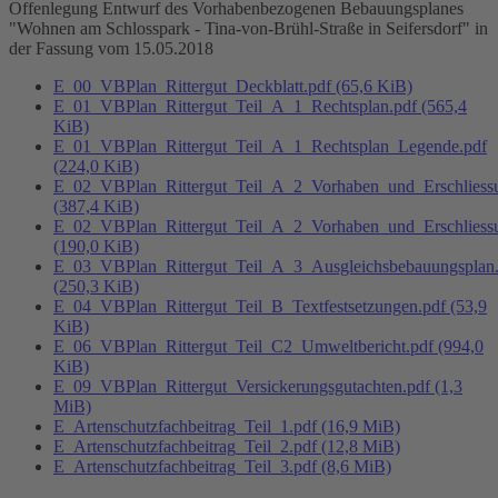
Offenlegung Entwurf des Vorhabenbezogenen Bebauungsplanes
"Wohnen am Schlosspark - Tina-von-Brühl-Straße in Seifersdorf" in
der Fassung vom 15.05.2018
E_00_VBPlan_Rittergut_Deckblatt.pdf
(65,6 KiB)
E_01_VBPlan_Rittergut_Teil_A_1_Rechtsplan.pdf
(565,4
KiB)
E_01_VBPlan_Rittergut_Teil_A_1_Rechtsplan_Legende.pdf
(224,0 KiB)
E_02_VBPlan_Rittergut_Teil_A_2_Vorhaben_und_Erschliessu
(387,4 KiB)
E_02_VBPlan_Rittergut_Teil_A_2_Vorhaben_und_Erschliess
(190,0 KiB)
E_03_VBPlan_Rittergut_Teil_A_3_Ausgleichsbebauungsplan
(250,3 KiB)
E_04_VBPlan_Rittergut_Teil_B_Textfestsetzungen.pdf
(53,9
KiB)
E_06_VBPlan_Rittergut_Teil_C2_Umweltbericht.pdf
(994,0
KiB)
E_09_VBPlan_Rittergut_Versickerungsgutachten.pdf
(1,3
MiB)
E_Artenschutzfachbeitrag_Teil_1.pdf
(16,9 MiB)
E_Artenschutzfachbeitrag_Teil_2.pdf
(12,8 MiB)
E_Artenschutzfachbeitrag_Teil_3.pdf
(8,6 MiB)