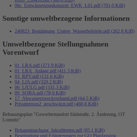
06c_Entwässerungskonzept_EWK_L01.pdf
(701,0 KiB)
Sonstige umweltbezogene Informationen
240823_Bestätigung_Untere_Wasserbehörde.pdf
(262,8 KiB)
Umweltbezogene Stellungnahmen
Vorentwurf
01_LRA.pdf
(271,9 KiB)
01_LRA_Anlage.pdf
(411,3 KiB)
03_RPV.pdf
(131,6 KiB)
04_LfA.pdf
(320,2 KiB)
06_LfULG.pdf
(331,3 KiB)
09_SOBA.pdf
(78,9 KiB)
17_Abwasserzweckverband.pdf
(64,5 KiB)
Privatperson2_geschwärzt.pdf
(460,8 KiB)
Bebauungsplan "Gewerbestandort Südstraße, 2. Änderung, OT
Lomnitz"
Bekanntmachung_Inkrafttreten.pdf
(85,1 KiB)
Begründung und Erläuterungen zur GO Planfassung