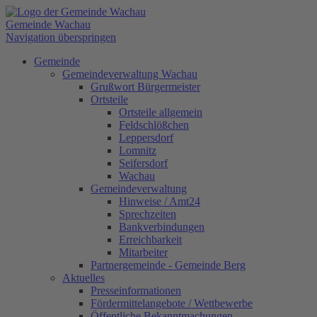
Gemeinde Wachau
Navigation überspringen
Gemeinde
Gemeindeverwaltung Wachau
Grußwort Bürgermeister
Ortsteile
Ortsteile allgemein
Feldschlößchen
Leppersdorf
Lomnitz
Seifersdorf
Wachau
Gemeindeverwaltung
Hinweise / Amt24
Sprechzeiten
Bankverbindungen
Erreichbarkeit
Mitarbeiter
Partnergemeinde - Gemeinde Berg
Aktuelles
Presseinformationen
Fördermittelangebote / Wettbewerbe
Öffentliche Bekanntmachungen