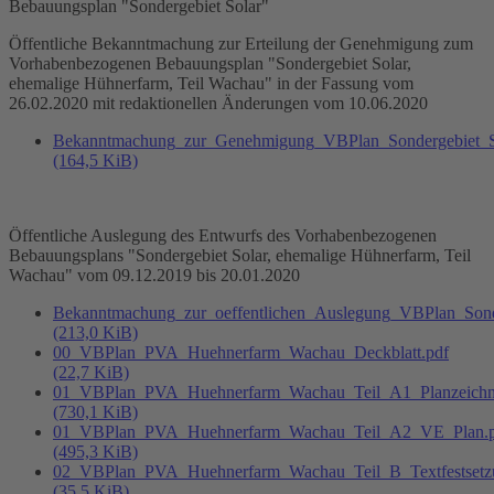
Bebauungsplan "Sondergebiet Solar"
Öffentliche Bekanntmachung zur Erteilung der Genehmigung zum
Vorhabenbezogenen Bebauungsplan "Sondergebiet Solar,
ehemalige Hühnerfarm, Teil Wachau" in der Fassung vom
26.02.2020 mit redaktionellen Änderungen vom 10.06.2020
Bekanntmachung_zur_Genehmigung_VBPlan_Sondergebiet_S
(164,5 KiB)
Öffentliche Auslegung des Entwurfs des Vorhabenbezogenen
Bebauungsplans "Sondergebiet Solar, ehemalige Hühnerfarm, Teil
Wachau" vom 09.12.2019 bis 20.01.2020
Bekanntmachung_zur_oeffentlichen_Auslegung_VBPlan_Sonde
(213,0 KiB)
00_VBPlan_PVA_Huehnerfarm_Wachau_Deckblatt.pdf
(22,7 KiB)
01_VBPlan_PVA_Huehnerfarm_Wachau_Teil_A1_Planzeichn
(730,1 KiB)
01_VBPlan_PVA_Huehnerfarm_Wachau_Teil_A2_VE_Plan.p
(495,3 KiB)
02_VBPlan_PVA_Huehnerfarm_Wachau_Teil_B_Textfestsetz
(35,5 KiB)