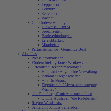
Feldschlößchen
Leppersdorf
Lomnitz
Seifersdorf
Wachau
Gemeindeverwaltung
Hinweise / Amt24
Sprechzeiten
Bankverbindungen
Erreichbarkeit
Mitarbeiter
Partnergemeinde - Gemeinde Berg
Aktuelles
Presseinformationen
Fördermittelangebote / Wettbewerbe
Öffentliche Bekanntmachungen
Hauptamt / Allgemeine Verwaltung
Bauamt / Liegenschaften
Amt für Finanzen
Eigenbetrieb "Abwasserentsorgung
Wachau"
"die Radeberger" mit Amtsnachrichten
Online-Ausgaben "die Radeberger"
Region Westlausitz
Sanierung Schloss Seifersdorf