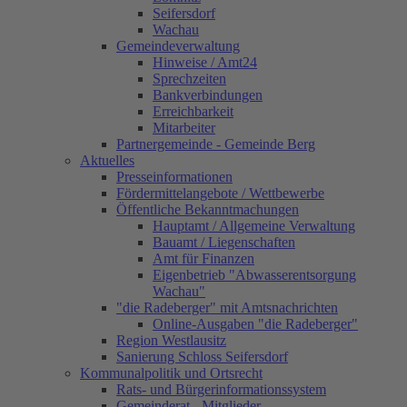
Seifersdorf
Wachau
Gemeindeverwaltung
Hinweise / Amt24
Sprechzeiten
Bankverbindungen
Erreichbarkeit
Mitarbeiter
Partnergemeinde - Gemeinde Berg
Aktuelles
Presseinformationen
Fördermittelangebote / Wettbewerbe
Öffentliche Bekanntmachungen
Hauptamt / Allgemeine Verwaltung
Bauamt / Liegenschaften
Amt für Finanzen
Eigenbetrieb "Abwasserentsorgung
Wachau"
"die Radeberger" mit Amtsnachrichten
Online-Ausgaben "die Radeberger"
Region Westlausitz
Sanierung Schloss Seifersdorf
Kommunalpolitik und Ortsrecht
Rats- und Bürgerinformationssystem
Gemeinderat - Mitglieder