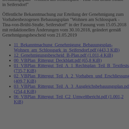
in Seifersdorf"
Öffentliche Bekanntmachung zur Erteilung der Genehmigung zum
Vorhabenbezogenen Bebauungsplan "Wohnen am Schlosspark -
Tina-von-Brühl-Straße, Seifersdorf" in der Fassung vom 15.05.2018
mit redaktionellen Änderungen vom 30.10.2018, geändert gemäß
Genehmigungsbescheid vom 21.05.2019
11_Bekanntmachung_Genehmigung_Bebauungsplan-
Wohnen_am_Schlosspark_in_Seifersdorf.pdf
(443,3 KiB)
12_Genehmigungsbescheid_B-Plan.pdf
(1.011,4 KiB)
00_VBPlan_Rittergut_Deckblatt.pdf
(65,8 KiB)
01_VBPlan_Rittergut_Teil_A_1_Rechtsplan_Teil_B_Textfests
(735,7 KiB)
02_VBPlan_Rittergut_Teil_A_2_Vorhaben_und_Erschliessung
(409,7 KiB)
03_VBPlan_Rittergut_Teil_A_3_Ausgleichsbebauungsplan.pd
(254,4 KiB)
06_VBPlan_Rittergut_Teil_C2_Umweltbericht.pdf
(1.001,2
KiB)