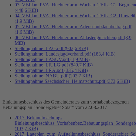
03_VBPlan_PVA_Huehnerfarm_Wachau_TEIL_C1_Begruend
(448,6 KiB)
04_VBPlan_PVA_Huehnerfarm_Wachau_TEIL_C2_Umweltber
(1,9 MiB)
05_VBPlan_PVA_Huehnerfarm_Artenschutzfachbeitrag.pdf
(1,6 MiB)
06_VBPlan_PVA_Huehnerfarm_Altlastengutachten.pdf
(8,9
MiB)
Stellungnahme_LAG.pdf
(902,6 KiB)
Stellungnahme_Landesjagdverband.pdf
(183,4 KiB)
Stellungnahme_LASUV.pdf
(1,9 MiB)
Stellungnahme_LfULG.pdf
(849,7 KiB)
Stellungnahme_LRA.pdf
(335,4 KiB)
Stellungnahme_NABU.pdf
(202,7 KiB)
Stellungnahme-Saechsischer_Heimatschutz.pdf
(373,6 KiB)
Einleitungsbeschluss des Gemeinderates zum vorhabenbezogenen
Bebauungsplan "Sondergebiet Solar" vom 22.08.2017
2017_Bekanntmachung-
Einleitungsbeschluss_Vorhabenbez.Bebauungsplan_Sondergebi
(193,7 KiB)
2017_Lageplan_zum_Aufstellungsbeschluss_Sondergebiet_Sol