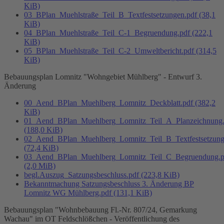
KiB)
03_BPlan_Muehlstraße_Teil_B_Textfestsetzungen.pdf
(38,1
KiB)
04_BPlan_Muehlstraße_Teil_C-1_Begruendung.pdf
(222,1
KiB)
05_BPlan_Muehlstraße_Teil_C-2_Umweltbericht.pdf
(314,5
KiB)
Bebauungsplan Lomnitz "Wohngebiet Mühlberg" - Entwurf 3.
Änderung
00_Aend_BPlan_Muehlberg_Lomnitz_Deckblatt.pdf
(382,2
KiB)
01_Aend_BPlan_Muehlberg_Lomnitz_Teil_A_Planzeichnung.
(188,0 KiB)
02_Aend_BPlan_Muehlberg_Lomnitz_Teil_B_Textfestsetzung
(72,4 KiB)
03_Aend_BPlan_Muehlberg_Lomnitz_Teil_C_Begruendung.p
(2,0 MiB)
begl.Auszug_Satzungsbeschluss.pdf
(223,8 KiB)
Bekanntmachung Satzungsbeschluss 3. Änderung BP
Lomnitz WG Mühlberg.pdf
(131,1 KiB)
Bebauungsplan "Wohnbebauung Fl.-Nr. 807/24, Gemarkung
Wachau" im OT Feldschlößchen - Veröffentlichung des