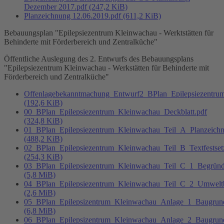
Dezember 2017.pdf
(247,2 KiB)
Planzeichnung 12.06.2019.pdf
(611,2 KiB)
Bebauungsplan "Epilepsiezentrum Kleinwachau - Werktstätten für
Behinderte mit Förderbereich und Zentralküche"
Öffentliche Auslegung des 2. Entwurfs des Bebauungsplans
"Epilepsiezentrum Kleinwachau - Werkstätten für Behinderte mit
Förderbereich und Zentralküche"
Offenlagebekanntmachung_Entwurf2_BPlan_Epilepsiezentru
(192,6 KiB)
00_BPlan_Epilepsiezentrum_Kleinwachau_Deckblatt.pdf
(324,8 KiB)
01_BPlan_Epilepsiezentrum_Kleinwachau_Teil_A_Planzeichn
(488,2 KiB)
02_BPlan_Epilepsiezentrum_Kleinwachau_Teil_B_Textfestset
(254,3 KiB)
03_BPlan_Epilepsiezentrum_Kleinwachau_Teil_C_1_Begründ
(5,8 MiB)
04_BPlan_Epilepsiezentrum_Kleinwachau_Teil_C_2_Umweltb
(2,6 MiB)
05_BPlan_Epilepsizentrum_Kleinwachau_Anlage_1_Baugrund
(6,8 MiB)
06_BPlan_Epilepsizentrum_Kleinwachau_Anlage_2_Baugrun