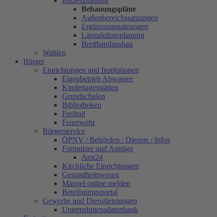
Bauleitplanung
Bebauungspläne
Außenbereichssatzungen
Ergänzungssatzungen
Lärmaktionsplanung
Breitbandausbau
Wahlen
Bürger
Einrichtungen und Institutionen
Eigenbetrieb Abwasser
Kindertagesstätten
Grundschulen
Bibliotheken
Freibad
Feuerwehr
Bürgerservice
ÖPNV / Behörden / Dienste / Infos
Formulare und Anträge
Amt24
Kirchliche Einrichtungen
Gesundheitswesen
Mängel online melden
Beteiligungsportal
Gewerbe und Dienstleistungen
Unternehmensdatenbank