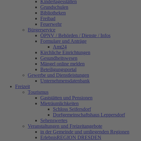
Kindertagesstätten
Grundschulen
Bibliotheken
Freibad
Feuerwehr
Bürgerservice
ÖPNV / Behörden / Dienste / Infos
Formulare und Anträge
Amt24
Kirchliche Einrichtungen
Gesundheitswesen
Mängel online melden
Beteiligungsportal
Gewerbe und Dienstleistungen
Unternehmensdatenbank
Freizeit
Tourismus
Gaststätten und Pensionen
Mieträumlichkeiten
Schloss Seifersdorf
Dorfgemeinschaftshaus Leppersdorf
Sehenswertes
Veranstaltungen und Freizeitangebote
in der Gemeinde und umliegenden Regionen
ErlebnisREGION DRESDEN