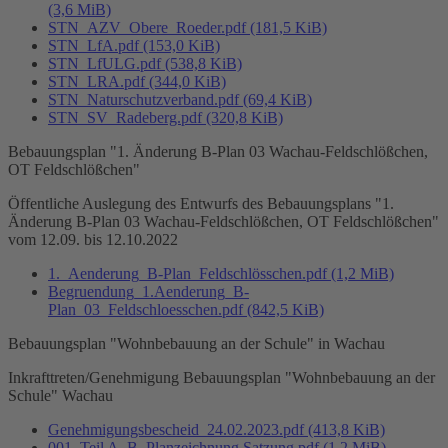
(3,6 MiB)
STN_AZV_Obere_Roeder.pdf
(181,5 KiB)
STN_LfA.pdf
(153,0 KiB)
STN_LfULG.pdf
(538,8 KiB)
STN_LRA.pdf
(344,0 KiB)
STN_Naturschutzverband.pdf
(69,4 KiB)
STN_SV_Radeberg.pdf
(320,8 KiB)
Bebauungsplan "1. Änderung B-Plan 03 Wachau-Feldschlößchen,
OT Feldschlößchen"
Öffentliche Auslegung des Entwurfs des Bebauungsplans "1.
Änderung B-Plan 03 Wachau-Feldschlößchen, OT Feldschlößchen"
vom 12.09. bis 12.10.2022
1._Aenderung_B-Plan_Feldschlösschen.pdf
(1,2 MiB)
Begruendung_1.Aenderung_B-
Plan_03_Feldschloesschen.pdf
(842,5 KiB)
Bebauungsplan "Wohnbebauung an der Schule" in Wachau
Inkrafttreten/Genehmigung Bebauungsplan "Wohnbebauung an der
Schule" Wachau
Genehmigungsbescheid_24.02.2023.pdf
(413,8 KiB)
001_Teil A_B_Planzeichnung Satzung.pdf
(1,2 MiB)