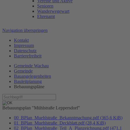
Vereine und Aktive
Senioren
Wanderwegewart
Ehrenamt
Navigation überspringen
Kontakt
Impressum
Datenschutz
Barrierefreiheit
Gemeinde Wachau
Gemeinde
Bauangelegenheiten
Bauleitplanung
Bebauungspläne
Bebauungsplan "Mühlstraße Leppersdorf"
00_BPlan_Muehlstraße_Bekanntmachung.pdf
(365,6 KiB)
01_BPlan_Muehlstraße_Deckblatt.pdf
(28,4 KiB)
02_BPlan_Muehlstraße_Teil_A_Planzeichnung.pdf
(471,1