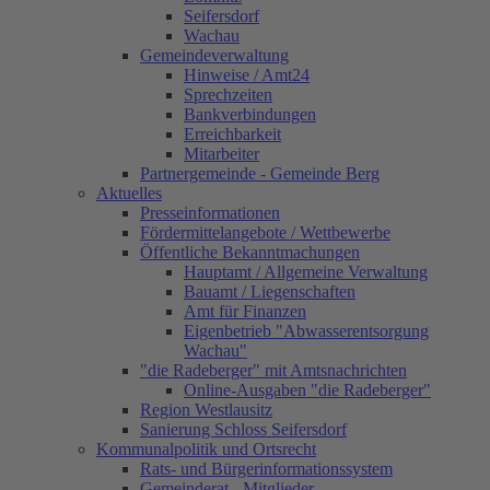
Seifersdorf
Wachau
Gemeindeverwaltung
Hinweise / Amt24
Sprechzeiten
Bankverbindungen
Erreichbarkeit
Mitarbeiter
Partnergemeinde - Gemeinde Berg
Aktuelles
Presseinformationen
Fördermittelangebote / Wettbewerbe
Öffentliche Bekanntmachungen
Hauptamt / Allgemeine Verwaltung
Bauamt / Liegenschaften
Amt für Finanzen
Eigenbetrieb "Abwasserentsorgung
Wachau"
"die Radeberger" mit Amtsnachrichten
Online-Ausgaben "die Radeberger"
Region Westlausitz
Sanierung Schloss Seifersdorf
Kommunalpolitik und Ortsrecht
Rats- und Bürgerinformationssystem
Gemeinderat - Mitglieder