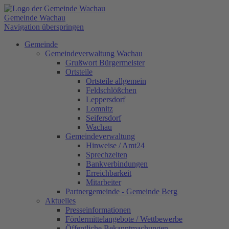
Gemeinde Wachau
Navigation überspringen
Gemeinde
Gemeindeverwaltung Wachau
Grußwort Bürgermeister
Ortsteile
Ortsteile allgemein
Feldschlößchen
Leppersdorf
Lomnitz
Seifersdorf
Wachau
Gemeindeverwaltung
Hinweise / Amt24
Sprechzeiten
Bankverbindungen
Erreichbarkeit
Mitarbeiter
Partnergemeinde - Gemeinde Berg
Aktuelles
Presseinformationen
Fördermittelangebote / Wettbewerbe
Öffentliche Bekanntmachungen