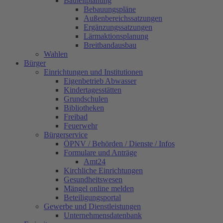
Bauleitplanung
Bebauungspläne
Außenbereichssatzungen
Ergänzungssatzungen
Lärmaktionsplanung
Breitbandausbau
Wahlen
Bürger
Einrichtungen und Institutionen
Eigenbetrieb Abwasser
Kindertagesstätten
Grundschulen
Bibliotheken
Freibad
Feuerwehr
Bürgerservice
ÖPNV / Behörden / Dienste / Infos
Formulare und Anträge
Amt24
Kirchliche Einrichtungen
Gesundheitswesen
Mängel online melden
Beteiligungsportal
Gewerbe und Dienstleistungen
Unternehmensdatenbank