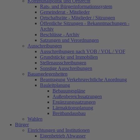
Kommunalpolitik und Ortsrecht
Rats- und Bürgerinformationssystem
Gemeinderat - Mitglieder
Ortschaftsräte - Mitglieder / Sitzungen
Öffentliche Sitzungen - Bekanntmachungen -
Archiv
Beschlüsse - Archiv
Satzungen und Verordnungen
Ausschreibungen
Ausschreibungen nach VOB / VOL / VOF
Grundstücke und Immobilien
Stellenausschreibungen
Sonstige Ausschreibungen
Bauangelegenheiten
Beantragung Verkehrsrechtliche Anordnung
Bauleitplanung
Bebauungspläne
Außenbereichssatzungen
Ergänzungssatzungen
Lärmaktionsplanung
Breitbandausbau
Wahlen
Bürger
Einrichtungen und Institutionen
Eigenbetrieb Abwasser