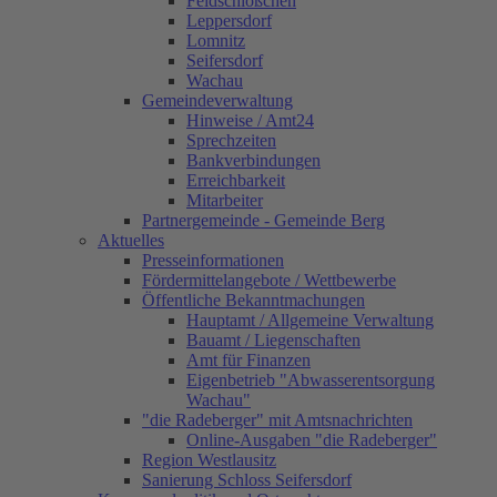
Feldschlößchen
Leppersdorf
Lomnitz
Seifersdorf
Wachau
Gemeindeverwaltung
Hinweise / Amt24
Sprechzeiten
Bankverbindungen
Erreichbarkeit
Mitarbeiter
Partnergemeinde - Gemeinde Berg
Aktuelles
Presseinformationen
Fördermittelangebote / Wettbewerbe
Öffentliche Bekanntmachungen
Hauptamt / Allgemeine Verwaltung
Bauamt / Liegenschaften
Amt für Finanzen
Eigenbetrieb "Abwasserentsorgung
Wachau"
"die Radeberger" mit Amtsnachrichten
Online-Ausgaben "die Radeberger"
Region Westlausitz
Sanierung Schloss Seifersdorf