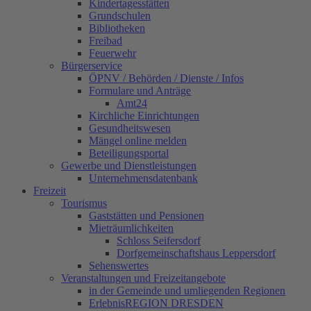
Kindertagesstätten
Grundschulen
Bibliotheken
Freibad
Feuerwehr
Bürgerservice
ÖPNV / Behörden / Dienste / Infos
Formulare und Anträge
Amt24
Kirchliche Einrichtungen
Gesundheitswesen
Mängel online melden
Beteiligungsportal
Gewerbe und Dienstleistungen
Unternehmensdatenbank
Freizeit
Tourismus
Gaststätten und Pensionen
Mieträumlichkeiten
Schloss Seifersdorf
Dorfgemeinschaftshaus Leppersdorf
Sehenswertes
Veranstaltungen und Freizeitangebote
in der Gemeinde und umliegenden Regionen
ErlebnisREGION DRESDEN