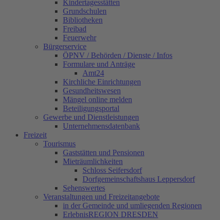
Kindertagesstätten
Grundschulen
Bibliotheken
Freibad
Feuerwehr
Bürgerservice
ÖPNV / Behörden / Dienste / Infos
Formulare und Anträge
Amt24
Kirchliche Einrichtungen
Gesundheitswesen
Mängel online melden
Beteiligungsportal
Gewerbe und Dienstleistungen
Unternehmensdatenbank
Freizeit
Tourismus
Gaststätten und Pensionen
Mieträumlichkeiten
Schloss Seifersdorf
Dorfgemeinschaftshaus Leppersdorf
Sehenswertes
Veranstaltungen und Freizeitangebote
in der Gemeinde und umliegenden Regionen
ErlebnisREGION DRESDEN