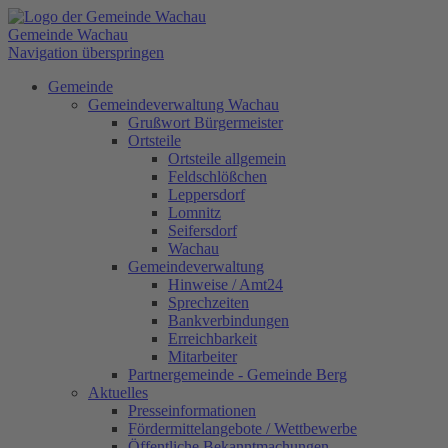
Gemeinde Wachau
Navigation überspringen
Gemeinde
Gemeindeverwaltung Wachau
Grußwort Bürgermeister
Ortsteile
Ortsteile allgemein
Feldschlößchen
Leppersdorf
Lomnitz
Seifersdorf
Wachau
Gemeindeverwaltung
Hinweise / Amt24
Sprechzeiten
Bankverbindungen
Erreichbarkeit
Mitarbeiter
Partnergemeinde - Gemeinde Berg
Aktuelles
Presseinformationen
Fördermittelangebote / Wettbewerbe
Öffentliche Bekanntmachungen