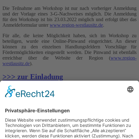
Die Teilnahme am Workshop ist nur nach vorheriger Anmeldung
und der Vorlage eines 3-G-Nachweises möglich. Die Anmeldung
für den Workshop ist bis 23.03.2022 möglich und erfolgt über das
Anmeldeformular unter
www.region-westlausitz.de
.
Für alle, die keine Möglichkeit haben, sich im Workshop zu
beteiligen, wurde eine Online-Pinwand eingerichtet. An dieser
können zu den einzelnen Handlungsfeldern Vorschläge für
Fördermöglichkeiten eingestellt werden. Die Pinwand ist ebenfalls
erreichbar über die Website der Region (
www.region-
westlausitz.de
).
>>> zur Einladung
Zurück
Sprechzeiten Gemeindeverwaltung
Dienstag
08:30 - 12:00 Uhr
13:00 - 18:00 Uhr
Donnerstag
08:30 - 12:00 Uhr
13:00 - 16:00 Uhr