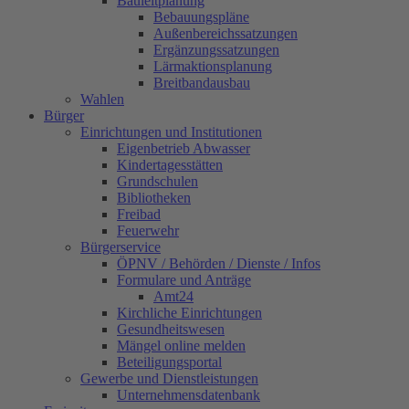
Bauleitplanung
Bebauungspläne
Außenbereichssatzungen
Ergänzungssatzungen
Lärmaktionsplanung
Breitbandausbau
Wahlen
Bürger
Einrichtungen und Institutionen
Eigenbetrieb Abwasser
Kindertagesstätten
Grundschulen
Bibliotheken
Freibad
Feuerwehr
Bürgerservice
ÖPNV / Behörden / Dienste / Infos
Formulare und Anträge
Amt24
Kirchliche Einrichtungen
Gesundheitswesen
Mängel online melden
Beteiligungsportal
Gewerbe und Dienstleistungen
Unternehmensdatenbank