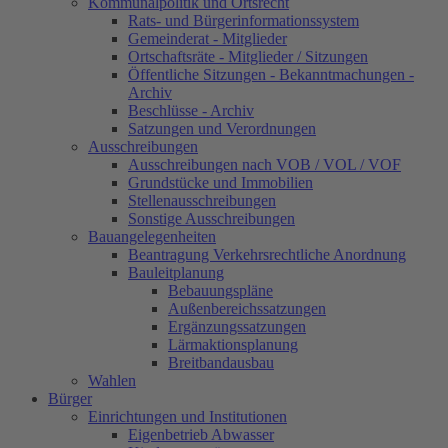
Kommunalpolitik und Ortsrecht
Rats- und Bürgerinformationssystem
Gemeinderat - Mitglieder
Ortschaftsräte - Mitglieder / Sitzungen
Öffentliche Sitzungen - Bekanntmachungen -
Archiv
Beschlüsse - Archiv
Satzungen und Verordnungen
Ausschreibungen
Ausschreibungen nach VOB / VOL / VOF
Grundstücke und Immobilien
Stellenausschreibungen
Sonstige Ausschreibungen
Bauangelegenheiten
Beantragung Verkehrsrechtliche Anordnung
Bauleitplanung
Bebauungspläne
Außenbereichssatzungen
Ergänzungssatzungen
Lärmaktionsplanung
Breitbandausbau
Wahlen
Bürger
Einrichtungen und Institutionen
Eigenbetrieb Abwasser