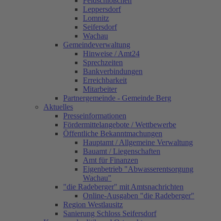
Feldschlößchen
Leppersdorf
Lomnitz
Seifersdorf
Wachau
Gemeindeverwaltung
Hinweise / Amt24
Sprechzeiten
Bankverbindungen
Erreichbarkeit
Mitarbeiter
Partnergemeinde - Gemeinde Berg
Aktuelles
Presseinformationen
Fördermittelangebote / Wettbewerbe
Öffentliche Bekanntmachungen
Hauptamt / Allgemeine Verwaltung
Bauamt / Liegenschaften
Amt für Finanzen
Eigenbetrieb "Abwasserentsorgung
Wachau"
"die Radeberger" mit Amtsnachrichten
Online-Ausgaben "die Radeberger"
Region Westlausitz
Sanierung Schloss Seifersdorf