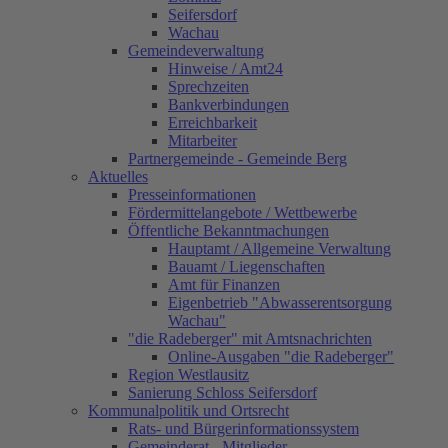
Seifersdorf
Wachau
Gemeindeverwaltung
Hinweise / Amt24
Sprechzeiten
Bankverbindungen
Erreichbarkeit
Mitarbeiter
Partnergemeinde - Gemeinde Berg
Aktuelles
Presseinformationen
Fördermittelangebote / Wettbewerbe
Öffentliche Bekanntmachungen
Hauptamt / Allgemeine Verwaltung
Bauamt / Liegenschaften
Amt für Finanzen
Eigenbetrieb "Abwasserentsorgung
Wachau"
"die Radeberger" mit Amtsnachrichten
Online-Ausgaben "die Radeberger"
Region Westlausitz
Sanierung Schloss Seifersdorf
Kommunalpolitik und Ortsrecht
Rats- und Bürgerinformationssystem
Gemeinderat - Mitglieder